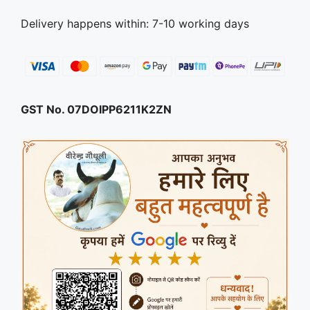
Delivery happens within: 7-10 working days
GST No. 07DOIPP6211K2ZN