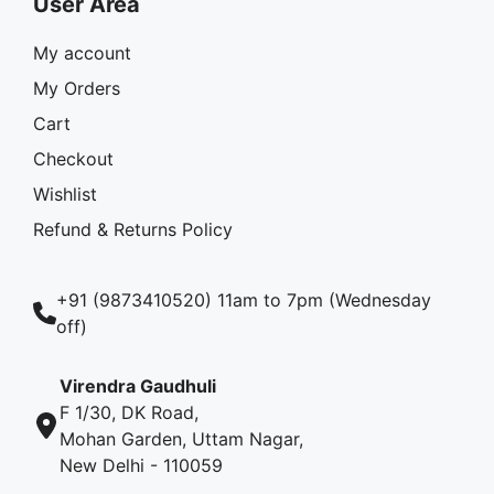
User Area
My account
My Orders
Cart
Checkout
Wishlist
Refund & Returns Policy
+91 (9873410520) 11am to 7pm (Wednesday
off)
Virendra Gaudhuli
F 1/30, DK Road,
Mohan Garden, Uttam Nagar,
New Delhi - 110059