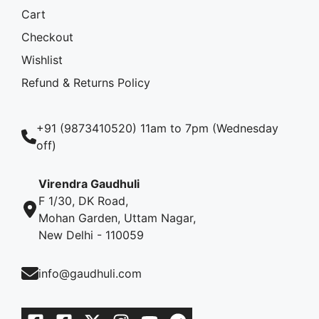
Cart
Checkout
Wishlist
Refund & Returns Policy
+91 (9873410520) 11am to 7pm (Wednesday
off)
Virendra Gaudhuli
F 1/30, DK Road,
Mohan Garden, Uttam Nagar,
New Delhi - 110059
info@gaudhuli.com