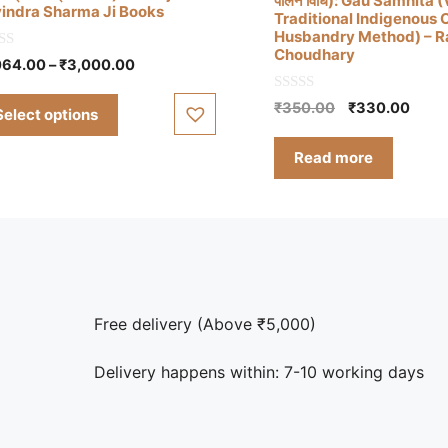
पालन विधि): Gau Samhita 
indra Sharma Ji Books
Traditional Indigenous
s
Husbandry Method) – R
duct
Choudhary
Price
064.00
–
₹
3,000.00
s
range:
tiple
0
₹1,064.00
Original
Curr
₹
350.00
₹
330.00
Select options
o
iants.
through
price
price
u
e
t
₹3,000.00
was:
is:
Read more
o
ions
₹350.00.
₹330
f
5
y
osen
duct
Free delivery (Above ₹5,000)
ge
Delivery happens within: 7-10 working days