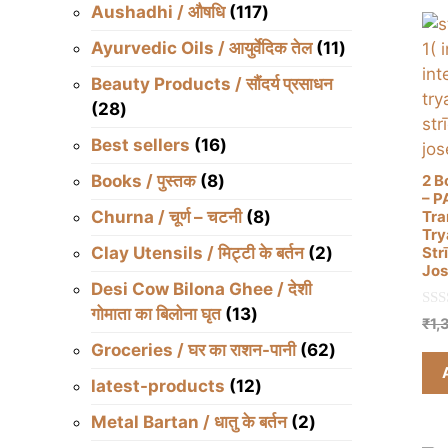
products
117
Aushadhi / औषधि
117
products
11
Ayurvedic Oils / आयुर्वेदिक तेल
11
products
Beauty Products / सौंदर्य प्रसाधन
28
28
products
16
Best sellers
16
products
8
2 B
Books / पुस्तक
8
– P
products
8
Tra
Churna / चूर्ण – चटनी
8
Try
products
2
Str
Clay Utensils / मिट्टी के बर्तन
2
Jos
products
Desi Cow Bilona Ghee / देशी
13
गोमाता का बिलोना घृत
13
0
₹
1,
o
products
u
62
Groceries / घर का राशन-पानी
62
t
products
o
12
latest-products
12
f
5
products
2
Metal Bartan / धातु के बर्तन
2
products