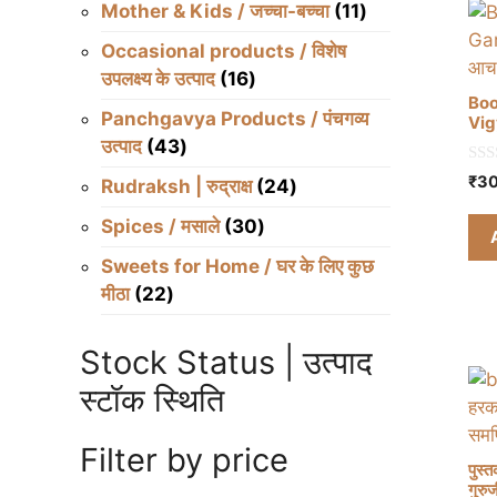
11
Mother & Kids / जच्चा-बच्चा
11
products
Occasional products / विशेष
16
उपलक्ष्य के उत्पाद
16
Book
products
Panchgavya Products / पंचगव्य
Vigy
43
उत्पाद
43
products
0
₹
30
24
Rudraksh | रुद्राक्ष
24
o
u
products
t
30
Spices / मसाले
30
o
products
f
Sweets for Home / घर के लिए कुछ
5
22
मीठा
22
products
Stock Status | उत्पाद
स्टॉक स्थिति
Filter by price
पुस्
गुरुज