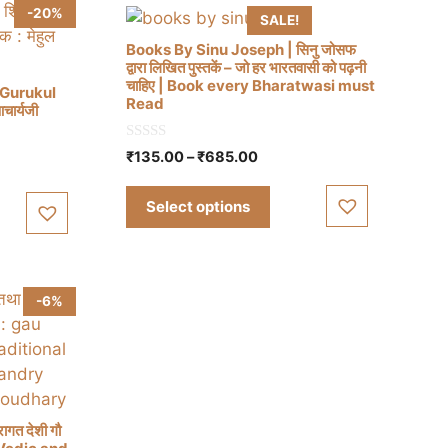
-20%
SALE!
Books By Sinu Joseph | सिनु जोसफ
द्वारा लिखित पुस्तकें – जो हर भारतवासी को पढ़नी
चाहिए | Book every Bharatwasi must
 / Gurukul
Read
चार्यजी
This
product
0
Price
₹
135.00
–
₹
685.00
t
o
range:
has
u
t
₹135.00
multiple
Select options
o
through
f
.
variants.
5
₹685.00
The
options
-6%
may
be
chosen
on
the
product
रागत देशी गौ