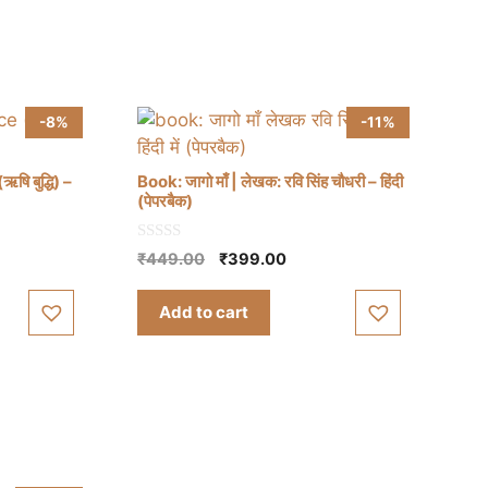
-8%
-11%
ि बुद्धि) –
Book: जागो माँ | लेखक: रवि सिंह चौधरी – हिंदी
(पेपरबैक)
0
nt
Original
Current
₹
449.00
₹
399.00
o
price
price
u
t
was:
is:
Add to cart
o
00.
₹449.00.
₹399.00.
f
5