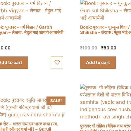
: पुस्तक: – गर्भ विज्ञान / Garbh
Book: पुस्तक: – गुरुकुल शिक्षा
an – लेखक : मेहुल भाई आचार्य आचार्यजी
Shiksha – लेखक : मेहुल भाई आ
0
Original
Curren
0.00
₹
100.00
₹
80.00
o
price
price
u
t
was:
is:
Add to cart
Add to cart
o
₹100.00.
₹80.00
f
5
SALE!
तक सेट – भारत गाथा एवं भारत कथा (स्व.
पुस्तक: गौ संहिता (वैदिक तथा परंप
ी श्री रवीन्द्र शर्मा जी ) – Guruji