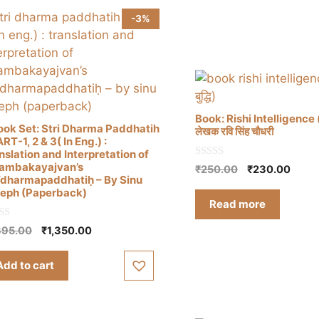
-3%
Book: Rishi Intelligence (ऋष
ook Set: Stri Dharma Paddhatih
लेखक रवि सिंह चौधरी
ART-1, 2 & 3( In Eng.) :
nslation and Interpretation of
0
ambakayajvan’s
Original
Curre
₹
250.00
₹
230.00
o
īdharmapaddhatiḥ – By Sinu
price
price
u
eph (Paperback)
t
was:
is:
Read more
o
₹250.00.
₹230.
f
5
Original
Current
395.00
₹
1,350.00
price
price
was:
is:
Add to cart
₹1,395.00.
₹1,350.00.