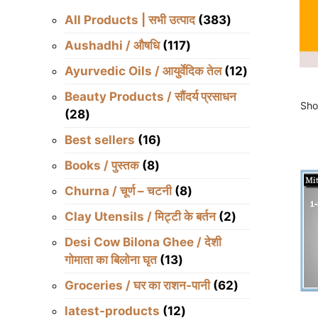
383
All Products | सभी उत्पाद
383
products
117
Aushadhi / औषधि
117
products
12
Ayurvedic Oils / आयुर्वेदिक तेल
12
products
Beauty Products / सौंदर्य प्रसाधन
Sho
28
28
products
16
Best sellers
16
products
8
Books / पुस्तक
8
products
8
Churna / चूर्ण – चटनी
8
products
2
Clay Utensils / मिट्टी के बर्तन
2
products
Desi Cow Bilona Ghee / देशी
13
गोमाता का बिलोना घृत
13
products
62
Groceries / घर का राशन-पानी
62
products
12
latest-products
12
Thi