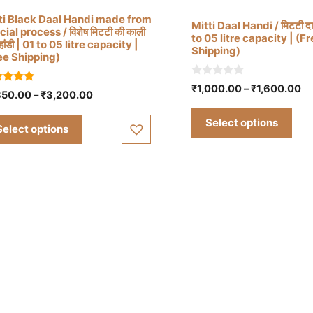
duct
product
ti Black Daal Handi made from
Mitti Daal Handi / मिटटी दाल
s
has
ial process / विशेष मिटटी की काली
to 05 litre capacity | (F
हांडी | 01 to 05 litre capacity |
tiple
multiple
Shipping)
ee Shipping)
iants.
variants.
e
The
0
Pr
₹
1,000.00
–
₹
1,600.00
0
Price
850.00
–
₹
3,200.00
o
ions
options
 of 5
ra
u
range:
t
y
may
₹1
Select options
₹1,850.00
o
Select options
th
be
f
through
5
₹1
osen
chosen
₹3,200.00
on
the
duct
product
ge
page