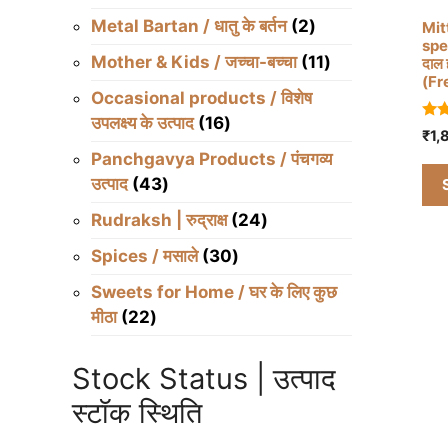
products
pro
2
Metal Bartan / धातु के बर्तन
2
Mit
ha
spec
products
11
Mother & Kids / जच्चा-बच्चा
11
दाल 
mul
(Fr
products
var
Occasional products / विशेष
Th
16
उपलक्ष्य के उत्पाद
16
5.0
₹
1,
opt
out
products
Panchgavya Products / पंचगव्य
ma
43
उत्पाद
43
be
products
ch
24
Rudraksh | रुद्राक्ष
24
on
products
30
Spices / मसाले
30
the
products
pro
Sweets for Home / घर के लिए कुछ
pa
22
मीठा
22
products
Stock Status | उत्पाद
स्टॉक स्थिति