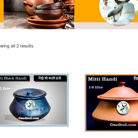
wing all 2 results
s
This