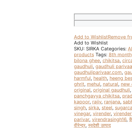
Add to Wishlist
Remove fr
Add to Wishlist
SKU:
SIRKA
Categories:
Al
products
Tags:
8th month
bilona ghee
,
chikitsa
,
circ
gaudhuli
,
gaudhuli parivaa
gaudhuliparivaar.com
,
gau
harmful
,
health
,
heeng bes
ghrit
,
mehul
,
natural
,
new 
original
,
original gaudhuli
panchgavya chikitsa
,
pra
kapoor
,
rajiv
,
ranjana
,
sab
singh
,
sirka
,
steel
,
sugarc
vinegar
,
virender
,
virender
parivar
,
virendrasingh16
,
के
वीरेन्द्र
,
स्वदेशी उत्पाद