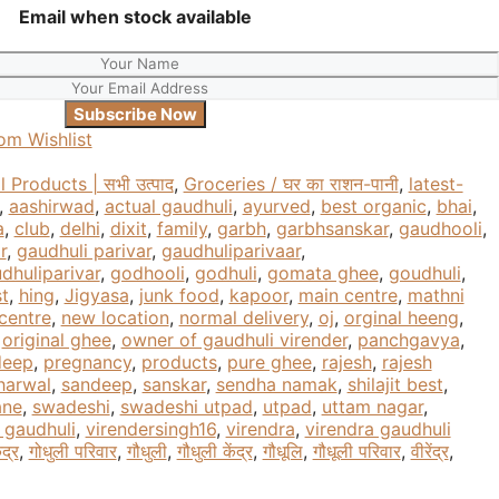
Email when stock available
om Wishlist
l Products | सभी उत्पाद
,
Groceries / घर का राशन-पानी
,
latest-
,
aashirwad
,
actual gaudhuli
,
ayurved
,
best organic
,
bhai
,
a
,
club
,
delhi
,
dixit
,
family
,
garbh
,
garbhsanskar
,
gaudhooli
,
r
,
gaudhuli parivar
,
gaudhuliparivaar
,
dhuliparivar
,
godhooli
,
godhuli
,
gomata ghee
,
goudhuli
,
t
,
hing
,
Jigyasa
,
junk food
,
kapoor
,
main centre
,
mathni
centre
,
new location
,
normal delivery
,
oj
,
orginal heeng
,
,
original ghee
,
owner of gaudhuli virender
,
panchgavya
,
deep
,
pregnancy
,
products
,
pure ghee
,
rajesh
,
rajesh
harwal
,
sandeep
,
sanskar
,
sendha namak
,
shilajit best
,
ane
,
swadeshi
,
swadeshi utpad
,
utpad
,
uttam nagar
,
 gaudhuli
,
virendersingh16
,
virendra
,
virendra gaudhuli
ंद्र
,
गोधुली परिवार
,
गौधुली
,
गौधुली केंद्र
,
गौधूलि
,
गौधूली परिवार
,
वीरेंद्र
,