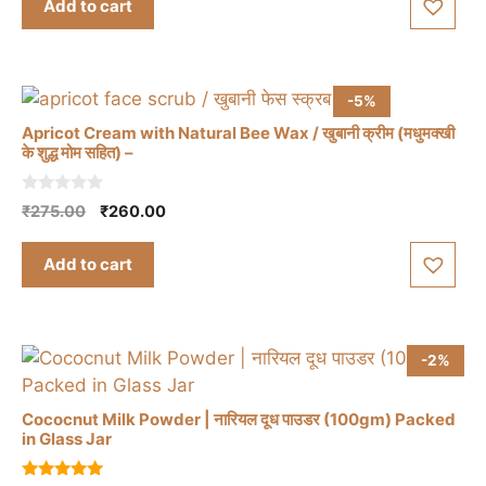
Add to cart
o
₹325.00.
₹300.00.
f
5
-5%
Apricot Cream with Natural Bee Wax / खुबानी क्रीम (मधुमक्खी
के शुद्ध मोम सहित) –
0
Original
Current
₹
275.00
₹
260.00
o
price
price
u
t
was:
is:
Add to cart
o
₹275.00.
₹260.00.
f
5
-2%
Cococnut Milk Powder | नारियल दूध पाउडर (100gm) Packed
in Glass Jar