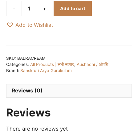
-
+
Add to cart
Bal
Raksha
Add to Wishlist
Cream/
बाल
रक्षा
क्रीम
50gm
SKU:
BALRACREAM
Categories:
All Products | सभी उत्पाद
,
Aushadhi / औषधि
quantity
Brand:
Sanskruti Arya Gurukulam
Reviews (0)
Reviews
There are no reviews yet