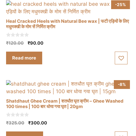
-25%
Heal Cracked Heels with Natural Bee wax | फटी एड़ियों के लिए
मधुमक्खी के मोम सें निर्मित क्रीम
0
Original
Current
₹
120.00
₹
90.00
o
price
price
u
t
was:
is:
Read more
o
₹120.00.
₹90.00.
f
5
-8%
Shatdhaut Ghee Cream | शतधौत घृत क्रीम – Ghee Washed
100 times | 100 बार धोया गया घृत | 20gm
0
Original
Current
₹
325.00
₹
300.00
o
price
price
u
t
was:
is: