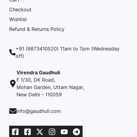
Checkout
Wishlist
Refund & Returns Policy
+91 (9873410520) 11am to 7pm (Wednesday
off)
Virendra Gaudhuli
F 1/30, DK Road,
Mohan Garden, Uttam Nagar,
New Delhi - 110059
info@gaudhuli.com