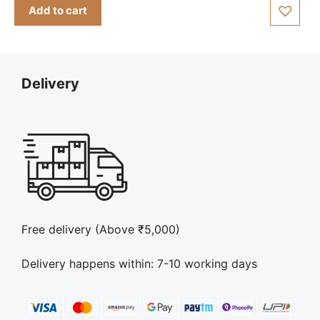
t
Add to cart
o
f
5
Delivery
Free delivery (Above ₹5,000)
Delivery happens within: 7-10 working days