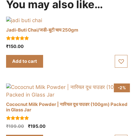
You may also like…
Jadi-Buti Chai/जडी-बुटी चाय 250gm
5.00
₹
150.00
out of 5
Add to cart
-2%
Cococnut Milk Powder | नारियल दूध पाउडर (100gm) Packed
in Glass Jar
5.00
Original
Current
₹
199.00
₹
195.00
out of 5
price
price