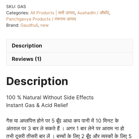
(100
SKU:
GAS
Categories:
All Products | सभी उत्पाद
,
Aushadhi / औषधि
,
%
Panchgavya Products / पंचगव्य उत्पाद
Natural
Brand:
Gaudhuli
,
new
Instant
Gas
&
Description
Acid
Reviews (1)
Relief
Drops)
पंचगव्य
Description
गैस
और
100 % Natural Without Side Effects
अम्ल
Instant Gas & Acid Relief
निवारक
quantity
गैस या अम्लपित्त होने पर 5 बूँद आधा कप पानी में 10 मिनट के
अंतराल पर 3 बार ले सकते हैं । अगर 1 बार लेने पर आराम ना हो
तभी दूसरी तीसरी बार लें । बच्चों के लिए 2 बूँद और व्यस्कों के लिए 5