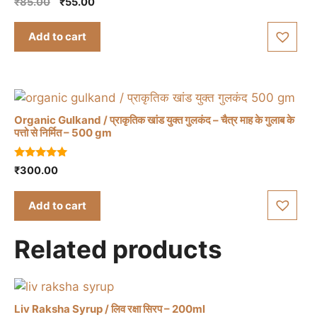
Original
Current
₹
85.00
₹
55.00
o
price
price
u
t
was:
is:
Add to cart
o
₹85.00.
₹55.00.
f
5
Organic Gulkand / प्राकृतिक खांड युक्त गुलकंद – चैत्र माह के गुलाब के
पत्तो से निर्मित – 500 gm
5.00
₹
300.00
out of 5
Add to cart
Related products
Liv Raksha Syrup / लिव रक्षा सिरप – 200ml