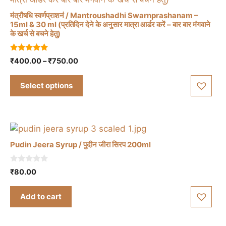
मंत्रौषधि स्वर्णप्राशनं / Mantroushadhi Swarnprashanam –
15ml & 30 ml (प्रतिदिन देने के अनुसार मात्रा आर्डर करें – बार बार मंगवाने
के खर्च से बचने हेतु)
This
product
4.86
Price
₹
400.00
–
₹
750.00
has
out of 5
range:
multiple
₹400.00
Select options
variants.
through
The
₹750.00
options
may
be
Pudin Jeera Syrup / पुदीन जीरा सिरप 200ml
chosen
on
0
₹
80.00
the
o
u
product
t
Add to cart
o
page
f
5