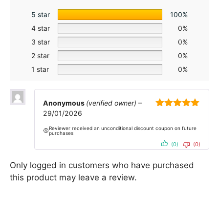
5 star
100%
4 star
0%
3 star
0%
2 star
0%
1 star
0%
Anonymous
(verified owner)
–
29/01/2026
5
out of 5
Reviewer received an unconditional discount coupon on future
purchases
(0)
(0)
Only logged in customers who have purchased
this product may leave a review.