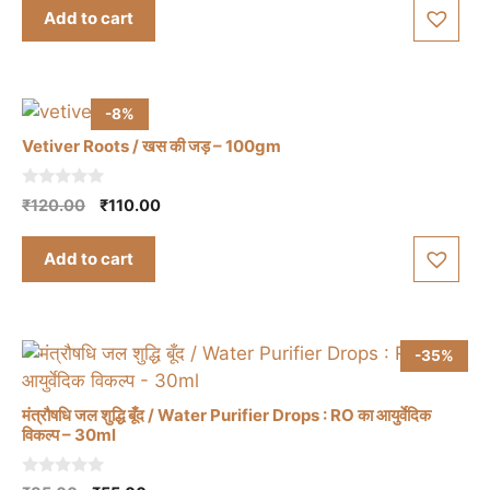
was:
is:
Add to cart
₹199.00.
₹195.00.
-8%
Vetiver Roots / खस की जड़ – 100gm
0
Original
Current
₹
120.00
₹
110.00
o
price
price
u
t
was:
is:
Add to cart
o
₹120.00.
₹110.00.
f
5
-35%
मंत्रौषधि जल शुद्धि बूँद / Water Purifier Drops : RO का आयुर्वेदिक
विकल्प – 30ml
0