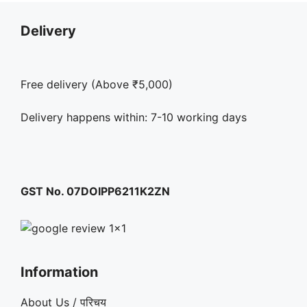
Delivery
Free delivery (Above ₹5,000)
Delivery happens within: 7-10 working days
GST No. 07DOIPP6211K2ZN
Information
About Us / परिचय