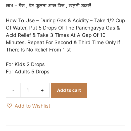
लाभ – गैस , पेट फूलना अम्ल पित्त , खट्टी डकारें
How To Use – During Gas & Acidity – Take 1/2 Cup
Of Water, Put 5 Drops Of The Panchgavya Gas &
Acid Relief & Take 3 Times At A Gap Of 10
Minutes. Repeat For Second & Third Time Only If
There Is No Relief From 1 st
For Kids 2 Drops
For Adults 5 Drops
-
+
Add to cart
Panchgavya
Gas
Add to Wishlist
&
Acid
Relief
15ml