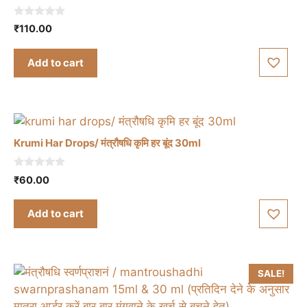
0
₹
110.00
o
u
t
Add to cart
o
f
5
Krumi Har Drops/ मंत्रौषधि कृमि हर बूंद 30ml
0
₹
60.00
o
u
t
Add to cart
o
f
5
SALE!