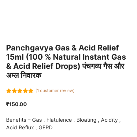
Panchgavya Gas & Acid Relief
15ml (100 % Natural Instant Gas
& Acid Relief Drops) पंचगव्य गैस और
अम्ल निवारक
(
1
customer review)
5.00
out of
5
₹
150.00
Benefits – Gas , Flatulence , Bloating , Acidity ,
Acid Reflux , GERD