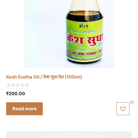
Kesh Sudha Oil / केश सुधा तेल (100ml)
0
₹
200.00
o
u
7
t
Read more
o
f
5