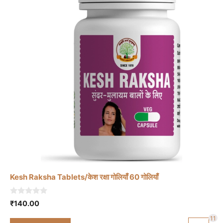
Kesh Raksha Tablets/केश रक्षा गोलियाँ 60 गोलियाँ
0
₹
140.00
o
u
11
t