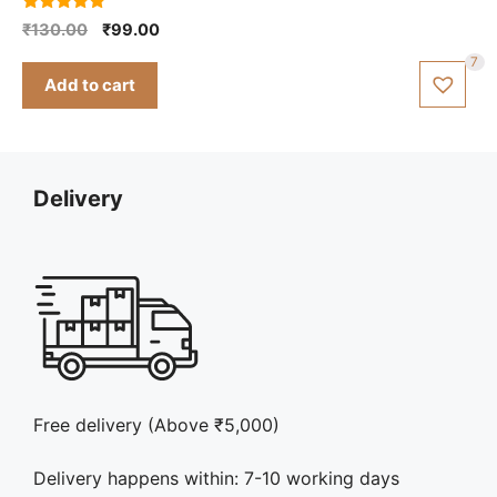
5.00
Original
Current
₹
130.00
₹
99.00
out of 5
price
price
7
was:
is:
Add to cart
₹130.00.
₹99.00.
Delivery
Free delivery (Above ₹5,000)
Delivery happens within: 7-10 working days