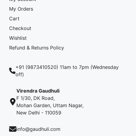
My Orders
Cart
Checkout
Wishlist
Refund & Returns Policy
+91 (9873410520) 11am to 7pm (Wednesday
off)
Virendra Gaudhuli
F 1/30, DK Road,
Mohan Garden, Uttam Nagar,
New Delhi - 110059
info@gaudhuli.com