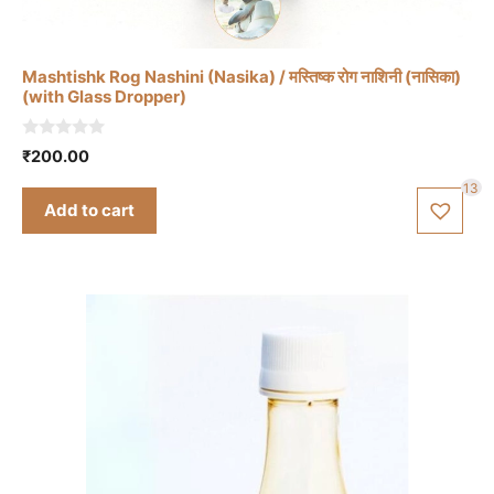
Mashtishk Rog Nashini (Nasika) / मस्तिष्क रोग नाशिनी (नासिका)
(with Glass Dropper)
0
₹
200.00
o
u
13
t
Add to cart
o
f
5