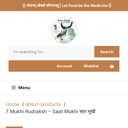
Skip
|| भोजनम् औषधौ परिणमयतु |
Let Food be the Medicine ||
to
content
Search
Search
Account
Wishlist
Menu
Home
latest-products
7 Mukhi Rudraksh – Saat Mukhi सात मुखी