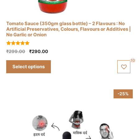
This
product
has
Tomato Sauce (350gm glass bottle) – 2 Flavours : No
multiple
Artificial Preservatives, Colours, Flavours or Additives |
variants.
No Garlic or Onion
The
options
5.00
Original
Current
₹
299.00
₹
290.00
out of 5
may
price
price
10
be
was:
is:
Select options
₹299.00.
₹290.00.
chosen
on
the
-25%
product
page