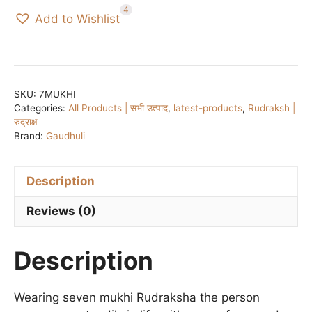
Mukhi
4
Add to Wishlist
Rudraksh
-
Saat
Mukhi
सात
SKU:
7MUKHI
Categories:
All Products | सभी उत्पाद
,
latest-products
,
Rudraksh |
मुखी
रुद्राक्ष
quantity
Brand:
Gaudhuli
Description
Reviews (0)
Description
Wearing seven mukhi Rudraksha the person