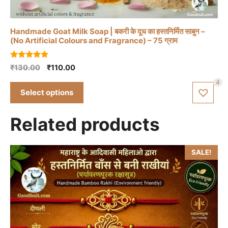
product
has
Handmade Goat Milk Soap | बकरी के दूध का हस्तनिर्मित साबुन –
multiple
(No Artificial Colours and Fragrance) – 75 ग्राम
variants.
The
5.00
Original
Current
₹
130.00
₹
110.00
out of 5
options
price
price
4
2
may
was:
is:
Select options
be
₹130.00.
₹110.00.
chosen
Related products
on
the
product
SALE!
page