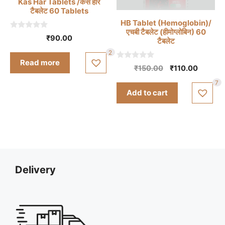
Kas Har Tablets /कस हार
टैबलेट 60 Tablets
HB Tablet (Hemoglobin)/
एचबी टैबलेट (हीमोग्लोबिन) 60
0
₹
90.00
टैबलेट
o
u
2
t
Read more
o
0
Original
Curren
₹
150.00
₹
110.00
f
o
5
price
price
u
7
t
was:
is:
Add to cart
o
₹150.00.
₹110.00
f
5
Delivery