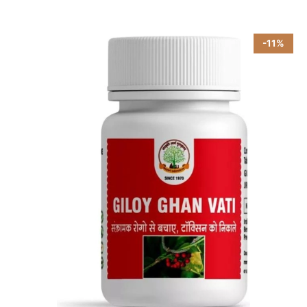
5
-11%