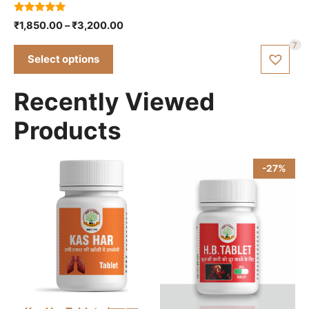
be
5.00
Price
₹
1,850.00
–
₹
3,200.00
chosen
out of 5
range:
7
on
₹1,850.00
Select options
the
through
₹3,200.00
product
Recently Viewed
page
Products
-27%