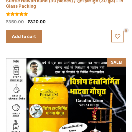
Subtle Hawan Kund (30 pieces) / सूक्ष्म हवन कुंड (30 कुंड) – In
Glass Packing
5.00
Original
Current
₹
350.00
₹
320.00
out of 5
price
price
5
was:
is:
Add to cart
₹350.00.
₹320.00.
SALE!