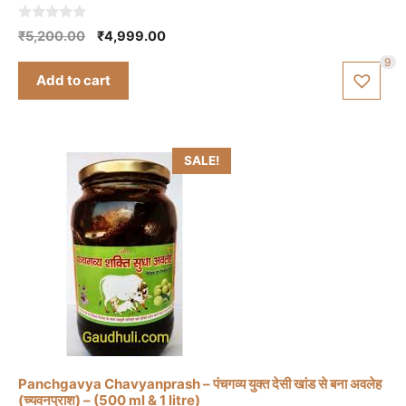
0
Original
Current
₹
5,200.00
₹
4,999.00
o
price
price
u
9
t
was:
is:
Add to cart
o
₹5,200.00.
₹4,999.00.
f
5
SALE!
This
product
Panchgavya Chavyanprash – पंचगव्य युक्त देसी खांड से बना अवलेह
has
(च्यवनप्राश) – (500 ml & 1 litre)