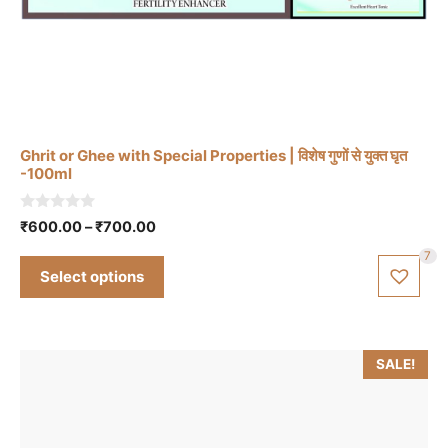
This
product
has
multiple
variants.
The
Ghrit or Ghee with Special Properties | विशेष गुणों से युक्त घृत
options
-100ml
may
be
0
Price
₹
600.00
–
₹
700.00
o
chosen
range:
u
7
t
₹600.00
on
Select options
o
through
f
the
5
₹700.00
product
page
SALE!