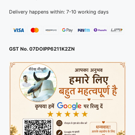
Delivery happens within: 7-10 working days
GST No. 07DOIPP6211K2ZN