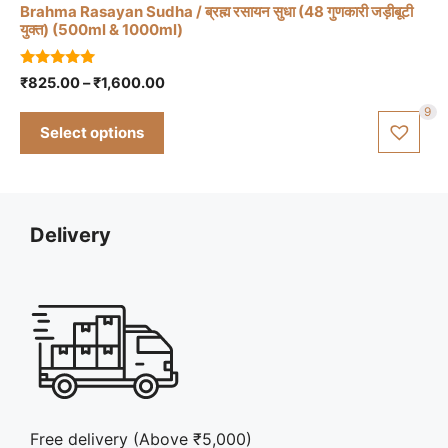
Brahma Rasayan Sudha / ब्रह्म रसायन सुधा (48 गुणकारी जड़ीबूटी
be
युक्त) (500ml & 1000ml)
chosen
on
5.00
Price
₹
825.00
–
₹
1,600.00
the
out of 5
range:
9
product
₹825.00
Select options
page
through
₹1,600.00
Delivery
Free delivery (Above ₹5,000)