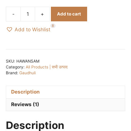
-
+
Add to cart
Pure
Hawan
8
Add to Wishlist
Samagri
/
शुद्ध
हवन
सामग्री
SKU:
HAWANSAM
Category:
All Products | सभी उत्पाद
-
Brand:
Gaudhuli
42
श्रेष्ठ
जड़ी
Description
बूटियों
Reviews (1)
का
मिश्रण
-250
Description
gm