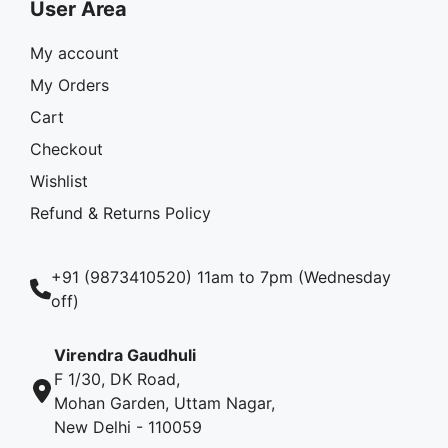
User Area
My account
My Orders
Cart
Checkout
Wishlist
Refund & Returns Policy
+91 (9873410520) 11am to 7pm (Wednesday
off)
Virendra Gaudhuli
F 1/30, DK Road,
Mohan Garden, Uttam Nagar,
New Delhi - 110059