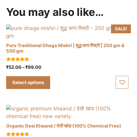
You may also like…
SALE!
Pure Traditional Dhaga Mishri | शुद्ध धागा मिश्री | 250 gm &
500 gm
This
4.67
Price
₹
52.00
–
₹
99.00
product
out of 5
range:
has
₹52.00
Select options
multiple
through
variants.
₹99.00
The
options
may
be
Organic Desi Khaand / देसी खांड (100% Chemical Free)
chosen
on