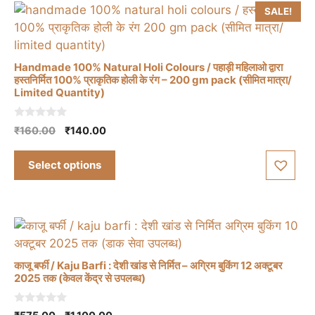
SALE!
Handmade 100% Natural Holi Colours / पहाड़ी महिलाओ द्वारा
हस्तनिर्मित 100% प्राकृतिक होली के रंग – 200 gm pack (सीमित मात्रा/
Limited Quantity)
This
product
0
Original
Current
₹
160.00
₹
140.00
has
o
price
price
u
multiple
t
was:
is:
Select options
o
variants.
₹160.00.
₹140.00.
f
The
5
options
may
be
chosen
काजू बर्फी / Kaju Barfi : देशी खांड से निर्मित – अग्रिम बुकिंग 12 अक्टूबर
on
2025 तक (केवल केंद्र से उपलब्ध)
the
This
product
0