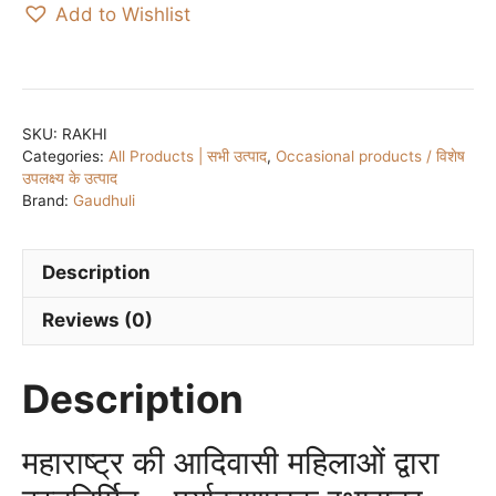
Add to Wishlist
से
बनी
राखीयां
(पर्यावरणपूरक
रक्षासूत्र)/
SKU:
RAKHI
Categories:
All Products | सभी उत्पाद
,
Occasional products / विशेष
Handmade
उपलक्ष्य के उत्पाद
Bamboo
Brand:
Gaudhuli
Rakhi
(Environment
friendly)
Description
quantity
Reviews (0)
Description
महाराष्ट्र की आदिवासी महिलाओं द्वारा