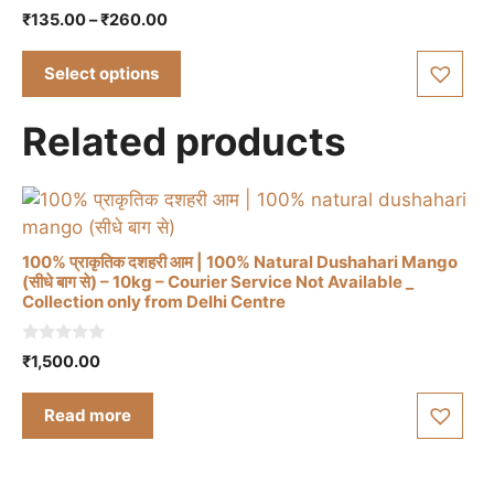
This
4.67
Price
₹
135.00
–
₹
260.00
the
out of 5
product
range:
product
has
₹135.00
Select options
page
multiple
through
₹260.00
variants.
Related products
The
options
may
be
chosen
100% प्राकृतिक दशहरी आम | 100% Natural Dushahari Mango
on
(सीधे बाग से) – 10kg – Courier Service Not Available _
Collection only from Delhi Centre
the
product
0
page
₹
1,500.00
o
u
t
Read more
o
f
5