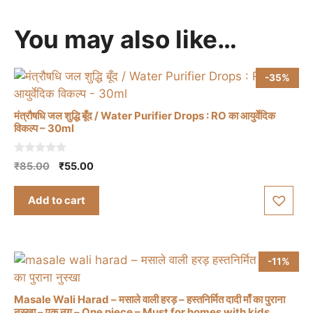
You may also like…
-35%
मंत्रौषधि जल शुद्धि बूँद / Water Purifier Drops : RO का आयुर्वेदिक
विकल्प – 30ml
0
Original
Current
₹
85.00
₹
55.00
o
price
price
u
t
was:
is:
Add to cart
o
₹85.00.
₹55.00.
f
5
-11%
Masale Wali Harad – मसाले वाली हरड़ – हस्तनिर्मित दादी माँ का पुराना
नुस्खा – एक नग – One piece – Must for homes with kids