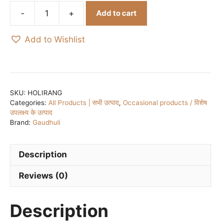
Add to cart
Handmade
100%
Add to Wishlist
Natural
Holi
Colours
/
पहाड़ी
SKU:
HOLIRANG
Categories:
All Products | सभी उत्पाद
,
Occasional products / विशेष
महिलाओ
उपलक्ष्य के उत्पाद
द्वारा
Brand:
Gaudhuli
हस्तनिर्मित
100%
प्राकृतिक
Description
होली
Reviews (0)
के
रंग
-
Description
200