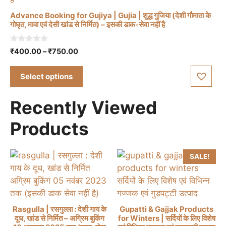
on
Advance Booking for Gujiya | Gujia | शुद्ध गुजिया (देशी गौमाता के
the
गोघृत, मावा एवं देसी खांड से निर्मित) – इसकी डाक-सेवा नहीं है
This
product
product
page
0
Price
₹
400.00
–
₹
750.00
o
has
range:
u
t
multiple
₹400.00
Select options
o
through
variants.
f
5
₹750.00
The
Recently Viewed
options
may
Products
be
chosen
SALE!
on
the
product
page
Rasgulla | रसगुल्ला : देशी गाय के
Gupatti & Gajjak Products
दूध, खांड से निर्मित – अग्रिम बुकिंग
for Winters | सर्दियों के लिए विशेष