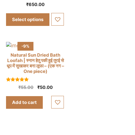
variants.
₹700.0
0
₹
650.00
multiple
o
The
u
variants.
options
t
Select options
o
The
may
f
5
options
be
may
chosen
be
on
-9%
chosen
the
Natural Sun Dried Bath
on
Loofah | स्नान हेतु पकी हुई तुरई से
product
धूप में सुखाकर बना लूफा – (एक नग –
the
page
One piece)
product
page
5.00
Original
Current
₹
55.00
₹
50.00
out of 5
price
price
was:
is:
Add to cart
₹55.00.
₹50.00.