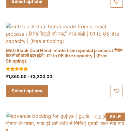
Select options
multiple
₹299.00.
₹290.00.
variants.
The
options
may
be
chosen
Mitti Black Daal Handi made from special process / विशेष
on
मिटटी की काली दाल हांडी | 01 to 05 litre capacity | (Free
Shipping)
the
This
product
product
5.00
page
Price
₹
1,850.00
–
₹
3,200.00
has
out of 5
range:
multiple
₹1,850.00
Select options
variants.
through
The
₹3,200.00
options
may
SALE!
be
chosen