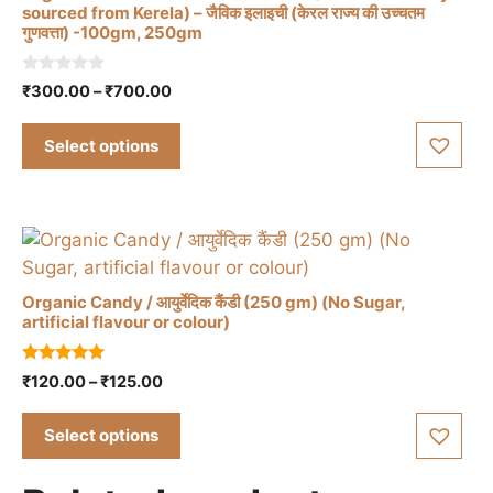
sourced from Kerela) – जैविक इलाइची (केरल राज्य की उच्चतम
गुणवत्ता) -100gm, 250gm
This
0
Price
₹
300.00
–
₹
700.00
product
o
range:
u
has
t
₹300.00
Select options
o
multiple
through
f
variants.
5
₹700.00
The
options
may
be
Organic Candy / आयुर्वेदिक कैंडी (250 gm) (No Sugar,
chosen
artificial flavour or colour)
on
This
the
5.00
Price
₹
120.00
–
₹
125.00
product
out of 5
product
range:
has
page
₹120.00
Select options
multiple
through
variants.
₹125.00