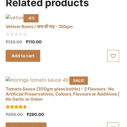
Related products
The
options
may
-8%
be
Vetiver Roots / खस की जड़ – 100gm
chosen
on
0
Original
Current
₹
120.00
₹
110.00
the
o
price
price
u
product
t
was:
is:
Add to cart
o
page
₹120.00.
₹110.00.
f
5
SALE!
Tomato Sauce (350gm glass bottle) – 2 Flavours : No
Artificial Preservatives, Colours, Flavours or Additives |
No Garlic or Onion
This
5.00
Original
Current
₹
299.00
₹
290.00
product
out of 5
price
price
has
was:
is: