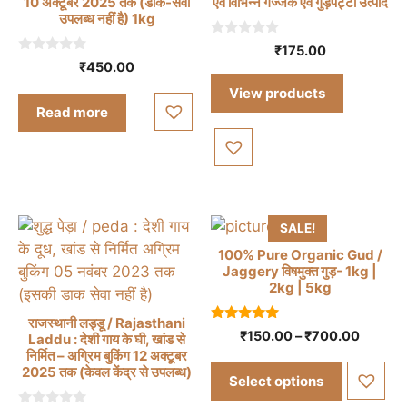
10 अक्टूबर 2025 तक (डाक-सेवा
एवं विभिन्न गज्जक एवं गुड़पट्टी उत्पाद
उपलब्ध नहीं है) 1kg
0
₹
175.00
o
0
₹
450.00
u
o
t
u
View products
o
t
f
Read more
o
5
f
5
SALE!
100% Pure Organic Gud /
Jaggery विषमुक्त गुड़- 1kg |
2kg | 5kg
This
राजस्थानी लड्डू / Rajasthani
4.83
Price
₹
150.00
–
₹
700.00
Laddu : देशी गाय के घी, खांड से
product
out of 5
range:
निर्मित – अग्रिम बुकिंग 12 अक्टूबर
This
has
2025 तक (केवल केंद्र से उपलब्ध)
₹150.0
Select options
product
multiple
throug
has