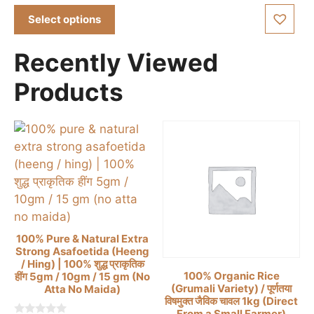
u
has
t
₹325.00
Select options
multiple
o
through
f
variants.
5
₹650.00
Recently Viewed
The
options
Products
may
be
chosen
on
the
product
page
100% Pure & Natural Extra
Strong Asafoetida (Heeng
This
/ Hing) | 100% शुद्ध प्राकृतिक
product
100% Organic Rice
हींग 5gm / 10gm / 15 gm (No
(Grumali Variety) / पूर्णतया
Atta No Maida)
has
विषमुक्त जैविक चावल 1kg (Direct
multiple
From a Small Farmer)