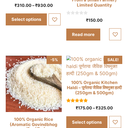
0
Limited Quantity
variants.
Price
₹
310.00
–
₹
930.00
o
range:
u
The
t
₹310.00
0
Select options
options
o
₹
150.00
through
o
f
may
u
5
₹930.00
t
be
Read more
o
f
chosen
5
on
the
-5%
SALE!
product
page
100% Organic Kitchen
Haldi – पूर्णतया जैविक विषमुक्त हल्दी
(250gm & 500gm)
This
product
5.00
Price
₹
175.00
–
₹
325.00
has
out of 5
range:
multiple
100% Organic Rice
₹175.0
Select options
variants.
(Aromatic Govindbhog
throug