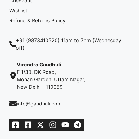
Checkout
Wishlist
Refund & Returns Policy
+91 (9873410520) 11am to 7pm (Wednesday
off)
Virendra Gaudhuli
F 1/30, DK Road,
Mohan Garden, Uttam Nagar,
New Delhi - 110059
info@gaudhuli.com