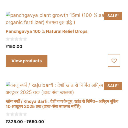
SALE!
Panchgavya 100 % Natural Relief Drops
0
₹
150.00
o
u
t
View products
o
f
5
SALE!
खोया बर्फी / Khoya Barfi : देशी गाय के दूध, खांड से निर्मित – अग्रिम बुकिंग
10 अक्टूबर 2025 तक (डाक-सेवा उपलब्ध नहीं है)
This
0
Price
₹
325.00
–
₹
650.00
product
o
range: