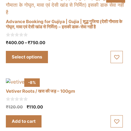
Advance Booking for Gujiya | Gujia | शुद्ध गुजिया (देशी गौमाता के
गोघृत, मावा एवं देसी खांड से निर्मित) – इसकी डाक-सेवा नहीं है
This
product
0
Price
₹
400.00
–
₹
750.00
o
has
range:
u
t
multiple
₹400.00
Select options
o
through
variants.
f
5
₹750.00
The
options
-8%
may
be
Vetiver Roots / खस की जड़ – 100gm
chosen
on
0
Original
Current
₹
120.00
₹
110.00
o
the
price
price
u
t
was:
is:
product
Add to cart
o
₹120.00.
₹110.00.
f
page
5