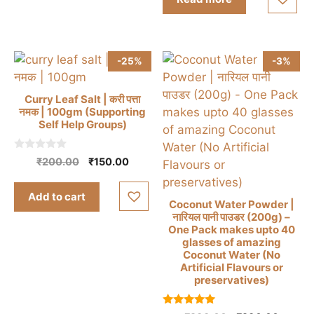
f
5
-25%
-3%
Curry Leaf Salt | करी पत्ता
नमक | 100gm (Supporting
Self Help Groups)
0
Original
Current
₹
200.00
₹
150.00
o
price
price
u
t
was:
is:
Add to cart
o
Coconut Water Powder |
₹200.00.
₹150.00.
f
नारियल पानी पाउडर (200g) –
5
One Pack makes upto 40
glasses of amazing
Coconut Water (No
Artificial Flavours or
preservatives)
5.00