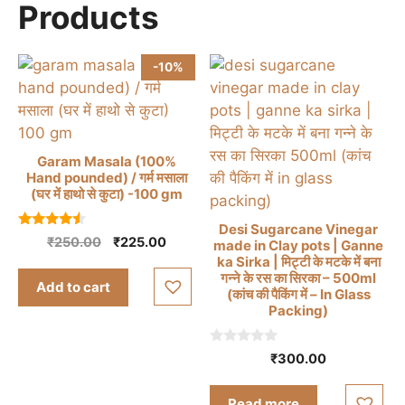
Products
be
chosen
on
-10%
the
product
page
Garam Masala (100%
Hand pounded) / गर्म मसाला
(घर में हाथो से कुटा) -100 gm
Desi Sugarcane Vinegar
4.33
Original
Current
₹
250.00
₹
225.00
made in Clay pots | Ganne
out of 5
price
price
ka Sirka | मिट्टी के मटके में बना
गन्ने के रस का सिरका – 500ml
was:
is:
Add to cart
(कांच की पैकिंग में – In Glass
₹250.00.
₹225.00.
Packing)
0
₹
300.00
o
u
t
Read more
o