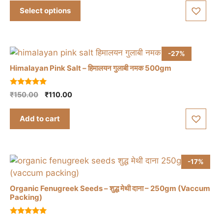
₹225.00
Select options
multiple
through
variants.
₹450.00
The
options
-27%
may
Himalayan Pink Salt – हिमालयन गुलाबी नमक 500gm
be
chosen
5.00
Original
Current
₹
150.00
₹
110.00
on
out of 5
price
price
the
was:
is:
Add to cart
product
₹150.00.
₹110.00.
page
-17%
Organic Fenugreek Seeds – शुद्ध मेथी दाना – 250gm (Vaccum
Packing)