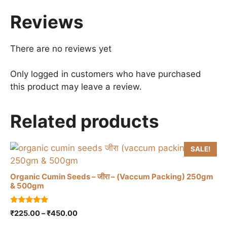
Reviews
There are no reviews yet
Only logged in customers who have purchased
this product may leave a review.
Related products
SALE!
Organic Cumin Seeds – जीरा – (Vaccum Packing) 250gm
& 500gm
This
5.00
Price
₹
225.00
–
₹
450.00
product
out of 5
range:
has