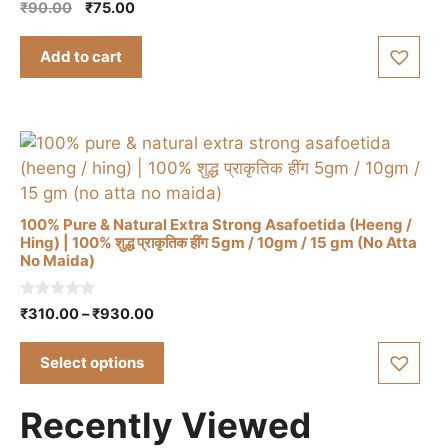
5.00
Original
Current
₹
90.00
₹
75.00
out of 5
price
price
was:
is:
Add to cart
₹90.00.
₹75.00.
100% Pure & Natural Extra Strong Asafoetida (Heeng /
Hing) | 100% शुद्ध प्राकृतिक हींग 5gm / 10gm / 15 gm (No Atta
No Maida)
This
product
0
Price
₹
310.00
–
₹
930.00
has
o
range:
u
multiple
t
₹310.00
Select options
o
variants.
through
f
The
5
₹930.00
Recently Viewed
options
may