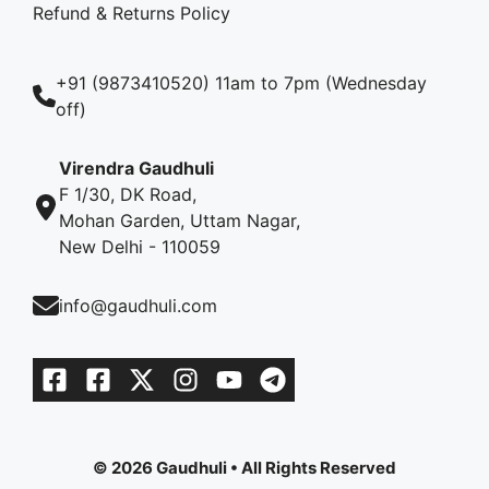
Refund & Returns Policy
+91 (9873410520) 11am to 7pm (Wednesday
off)
Virendra Gaudhuli
F 1/30, DK Road,
Mohan Garden, Uttam Nagar,
New Delhi - 110059
info@gaudhuli.com
© 2026 Gaudhuli • All Rights Reserved