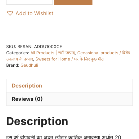
बेसन
लड्डू
Add to Wishlist
/
Besan
Laddu
:
देशी
SKU:
BESANLADDU1000CE
Categories:
All Products | सभी उत्पाद
,
Occasional products / विशेष
गाय
उपलक्ष्य के उत्पाद
,
Sweets for Home / घर के लिए कुछ मीठा
के
Brand:
Gaudhuli
घी,
खांड
से
Description
निर्मित
Reviews (0)
-
अग्रिम
बुकिंग
Description
12
अक्टूबर
इस वर्ष दीपावली का अद्भुत त्यौहार कार्तिक अमावस्या अर्थात 20