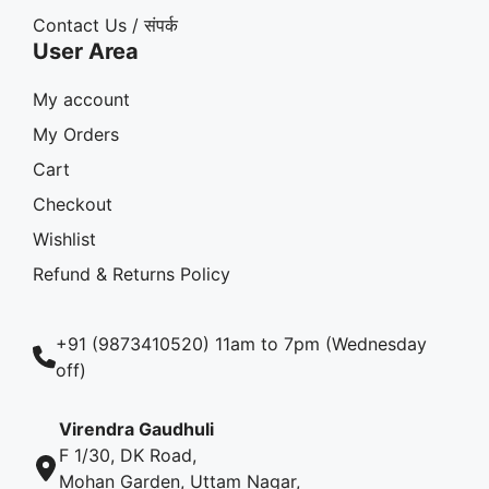
Contact Us / संपर्क
User Area
My account
My Orders
Cart
Checkout
Wishlist
Refund & Returns Policy
+91 (9873410520) 11am to 7pm (Wednesday
off)
Virendra Gaudhuli
F 1/30, DK Road,
Mohan Garden, Uttam Nagar,