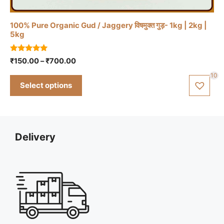
has
multiple
100% Pure Organic Gud / Jaggery विषमुक्त गुड़- 1kg | 2kg |
5kg
variants.
The
4.83
options
Price
₹
150.00
–
₹
700.00
out of 5
range:
may
10
₹150.00
be
Select options
through
chosen
₹700.00
on
the
product
Delivery
page