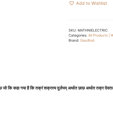
&
Add to Wishlist
Mathni
/
Bilona
(with
SKU:
MATHNIELECTRIC
Speed
Categories:
All Products | सभ
Regulator
Brand:
Gaudhuli
and
clockwise
&
anticlock
wise
movement)
GDH28
छ जो कि कहा गया है कि
तक्रं
शक्रस्य
दुर्लभम्
अर्थात छाछ अर्थात तक्र देवता
|
विद्युत
चलित
मथनी