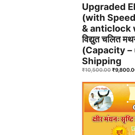
Upgraded El
(with Speed
& anticlock
विद्युत चलित मथ
(Capacity – u
Shipping
Original
₹
10,500.00
₹
9,800.
price
was:
₹10,500.