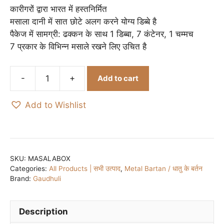
कारीगरों द्वारा भारत में हस्तनिर्मित
मसाला दानी में सात छोटे अलग करने योग्य डिब्बे है
पैकेज में सामग्री: ढक्कन के साथ 1 डिब्बा, 7 कंटेनर, 1 चम्मच
7 प्रकार के विभिन्न मसाले रखने लिए उचित है
Add to cart
Handcrafted
100%
Add to Wishlist
Pure
Brass
Masala
Box
/
SKU:
MASALABOX
Categories:
All Products | सभी उत्पाद
,
Metal Bartan / धातु के बर्तन
हस्तनिर्मित
Brand:
Gaudhuli
पीतल
का
मसाला
Description
बॉक्स