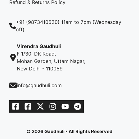
Refund & Returns Policy
+91 (9873410520) 11am to 7pm (Wednesday
off)
Virendra Gaudhuli
F 1/30, DK Road,
Mohan Garden, Uttam Nagar,
New Delhi - 110059
info@gaudhuli.com
© 2026 Gaudhuli • All Rights Reserved