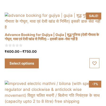
The
₹750.00
options
may
SALE!
be
chosen
on
Advance Booking for Gujiya | Gujia | शुद्ध गुजिया (देशी गौमाता के
the
गोघृत, मावा एवं देसी खांड से निर्मित) – इसकी डाक-सेवा नहीं है
This
product
product
page
0
Price
₹
400.00
–
₹
750.00
o
has
range:
u
t
multiple
₹400.00
Select options
o
through
variants.
f
5
₹750.00
The
options
-7%
may
be
chosen
on