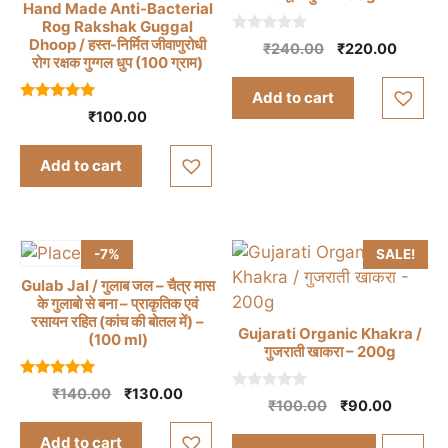
Hand Made Anti-Bacterial
Rog Rakshak Guggal
0
Dhoop / हस्त-निर्मित जीवाणुरोधी
Original
Curren
₹
240.00
₹
220.00
o
रोग रक्षक गुग्गल धुप (100 ग्राम)
price
price
u
t
was:
is:
Add to cart
o
₹240.00.
₹220.0
5.00
f
₹
100.00
out of 5
5
Add to cart
-7%
SALE!
Gulab Jal / गुलाब जल – चैत्र मास
के गुलाबो से बना – प्राकृतिक एवं
रसायन रहित (कांच की बोतल में) –
Gujarati Organic Khakra /
(100 ml)
गुजराती खाकरा – 200g
This
5.00
Original
Current
₹
140.00
₹
130.00
product
0
out of 5
Original
Current
₹
100.00
₹
90.00
price
price
o
has
price
price
u
was:
is:
Add to cart
t
multiple
was:
is: