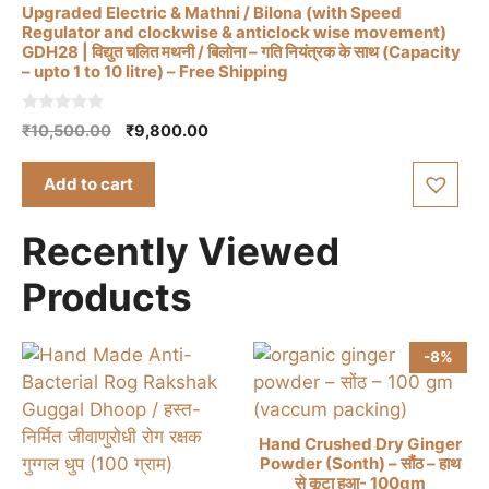
the
Upgraded Electric & Mathni / Bilona (with Speed
Regulator and clockwise & anticlock wise movement)
product
GDH28 | विद्युत चलित मथनी / बिलोना – गति नियंत्रक के साथ (Capacity
page
– upto 1 to 10 litre) – Free Shipping
0
Original
Current
₹
10,500.00
₹
9,800.00
o
price
price
u
t
was:
is:
Add to cart
o
₹10,500.00.
₹9,800.00.
f
5
Recently Viewed
Products
-8%
Hand Crushed Dry Ginger
Powder (Sonth) – सौंठ – हाथ
से कूटा हुआ- 100gm