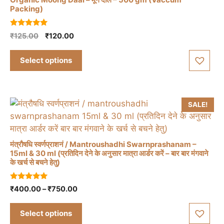
Packing)
This
5.00
Original
Current
₹
125.00
₹
120.00
product
out of 5
price
price
has
was:
is:
Select options
multiple
₹125.00.
₹120.00.
variants.
The
options
SALE!
may
be
chosen
मंत्रौषधि स्वर्णप्राशनं / Mantroushadhi Swarnprashanam –
on
15ml & 30 ml (प्रतिदिन देने के अनुसार मात्रा आर्डर करें – बार बार मंगवाने
the
के खर्च से बचने हेतु)
This
product
product
page
4.86
Price
₹
400.00
–
₹
750.00
has
out of 5
range:
multiple
₹400.00
Select options
variants.
through