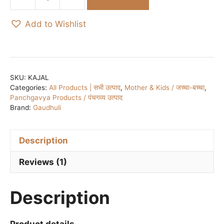
Pure
Kajal
Add to Wishlist
made
from
Desi
Gomata
Ghee
SKU:
KAJAL
Categories:
All Products | सभी उत्पाद
,
Mother & Kids / जच्चा-बच्चा
,
/
Panchgavya Products / पंचगव्य उत्पाद
सौवीर
Brand:
Gaudhuli
अंजन
-
काजल
Description
-
Reviews (1)
देसी
गाय
के
Description
घी
से
Product details