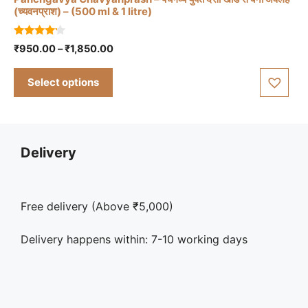
(च्यवनप्राश) – (500 ml & 1 litre)
This
4.00
Price
₹
950.00
–
₹
1,850.00
out of 5
product
range:
has
₹950.00
Select options
through
multiple
₹1,850.00
variants.
The
options
Delivery
may
be
chosen
Free delivery (Above ₹5,000)
on
the
Delivery happens within: 7-10 working days
product
page