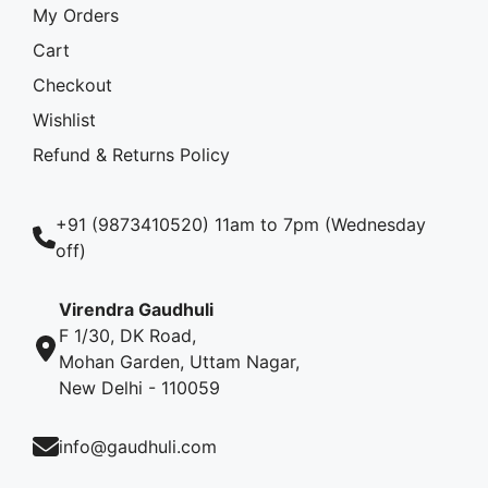
My Orders
Cart
Checkout
Wishlist
Refund & Returns Policy
+91 (9873410520) 11am to 7pm (Wednesday
off)
Virendra Gaudhuli
F 1/30, DK Road,
Mohan Garden, Uttam Nagar,
New Delhi - 110059
info@gaudhuli.com