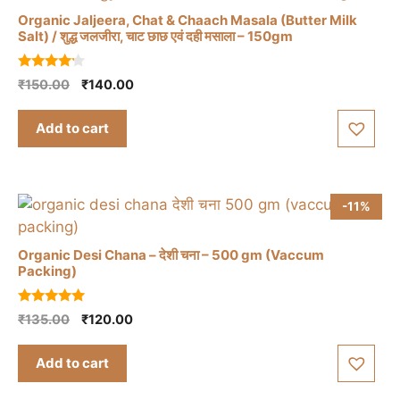
Organic Jaljeera, Chat & Chaach Masala (Butter Milk
Salt) / शुद्ध जलजीरा, चाट छाछ एवं दही मसाला – 150gm
4.00
Original
Current
₹
150.00
₹
140.00
out of 5
price
price
was:
is:
Add to cart
₹150.00.
₹140.00.
-11%
Organic Desi Chana – देशी चना – 500 gm (Vaccum
Packing)
5.00
Original
Current
₹
135.00
₹
120.00
out of 5
price
price
was:
is:
Add to cart
₹135.00.
₹120.00.