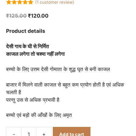
(
1
customer review)
5.00
out of
5
Original
Current
₹
125.00
₹
120.00
price
price
was:
is:
Product details
₹125.00.
₹120.00.
देसी गाय के घी से निर्मित
काजल लगेगा तो चश्मा नहीं लगेगा
बच्चो के लिए उत्तम देसी गोमाता के शुद्ध घृत से बनी काजल
बाजार में मिलने वाली काजल से बहुत कम प्रयोग होती है एवं अधिक
चलती है
परन्तु उस से अधिक प्रभावी है
बच्चो एवं बड़ो की आँखों के लिए अमृत
-
+
Add to cart